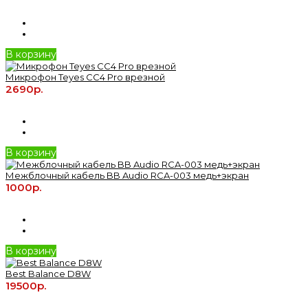
В корзину
Микрофон Teyes CC4 Pro врезной
2690р.
В корзину
Межблочный кабель BB Audio RCA-003 медь+экран
1000р.
В корзину
Best Balance D8W
19500р.