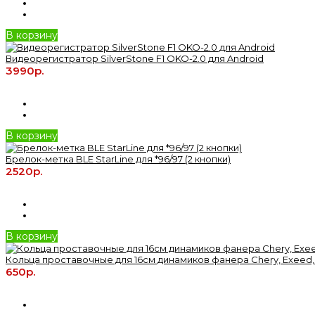
В корзину
Видеорегистратор SilverStone F1 OKO-2.0 для Android
3990р.
В корзину
Брелок-метка BLE StarLine для *96/97 (2 кнопки)
2520р.
В корзину
Кольца проставочные для 16см динамиков фанера Chery, Exeed,
650р.