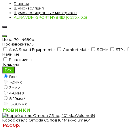
Главная
Шумоизоляция
Шумоизоляционные материалы
AURA VDM-SPORT HYBRID (0,275 x 0,5)
Цена
70
-
4680
р.
Производитель
AurA Sound Equipment
Comfort Mat
SGM
STP
2
2
6
2
Наличие
В наличии
11
Толщина
Все
Все
1-2мм
0
3мм
2
4-6мм
8
8-10мм
3
15-30мм
0
Новинки
Короб стелс Omoda C5 под 10" MaxVolume64
14500р.