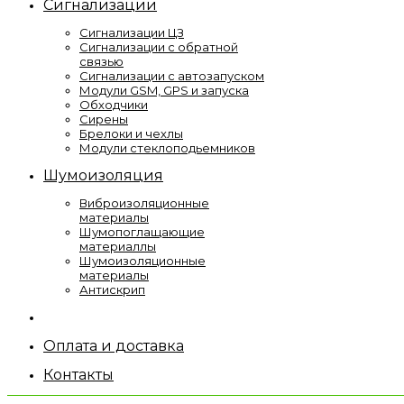
Сигнализации
Сигнализации ЦЗ
Сигнализации с обратной
связью
Сигнализации с автозапуском
Модули GSM, GPS и запуска
Обходчики
Сирены
Брелоки и чехлы
Модули стеклоподьемников
Шумоизоляция
Виброизоляционные
материалы
Шумопоглащающие
материаллы
Шумоизоляционные
материалы
Антискрип
Оплата и доставка
Контакты