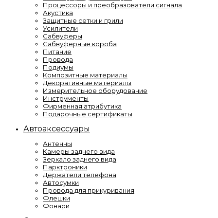
Процессоры и преобразователи сигнала
Акустика
Защитные сетки и грили
Усилители
Сабвуферы
Сабвуферные короба
Питание
Провода
Подиумы
Композитные материалы
Декоративные материалы
Измерительное оборудование
Инструменты
Фирменная атрибутика
Подарочные сертификаты
Автоаксессуары
Антенны
Камеры заднего вида
Зеркало заднего вида
Парктроники
Держатели телефона
Автосумки
Провода для прикуривания
Флешки
Фонари