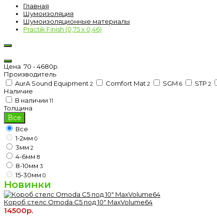
Главная
Шумоизоляция
Шумоизоляционные материалы
Practik Finish (0,75 х 0,46)
Цена
70
-
4680
р.
Производитель
AurA Sound Equipment
Comfort Mat
SGM
STP
2
2
6
2
Наличие
В наличии
11
Толщина
Все
Все
1-2мм
0
3мм
2
4-6мм
8
8-10мм
3
15-30мм
0
Новинки
Короб стелс Omoda C5 под 10" MaxVolume64
14500р.