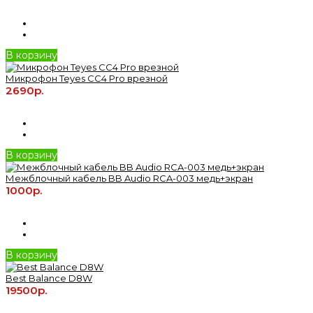
В корзину
Микрофон Teyes CC4 Pro врезной
2690р.
В корзину
Межблочный кабель BB Audio RCA-003 медь+экран
1000р.
В корзину
Best Balance D8W
19500р.