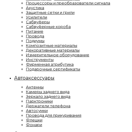
Процессоры и преобразователи сигнала
Акустика
Защитные сетки и грили
Усилители
Сабвуферы
Сабвуферные короба
Питание
Провода
Подиумы
Композитные материалы
Декоративные материалы
Измерительное оборудование
Инструменты
Фирменная атрибутика
Подарочные сертификаты
Автоаксессуары
Антенны
Камеры заднего вида
Зеркало заднего вида
Парктроники
Держатели телефона
Автосумки
Провода для прикуривания
Флешки
Фонари