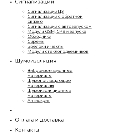
Сигнализации
Сигнализации ЦЗ
Сигнализации с обратной
связью
Сигнализации с автозапуском
Модули GSM, GPS и запуска
Обходчики
Сирены
Брелоки и чехлы
Модули стеклоподьемников
Шумоизоляция
Виброизоляционные
материалы
Шумопоглащающие
материаллы
Шумоизоляционные
материалы
Антискрип
Оплата и доставка
Контакты