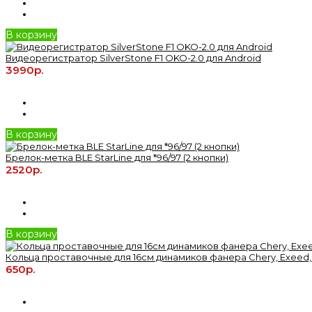
В корзину
Видеорегистратор SilverStone F1 OKO-2.0 для Android
3990р.
В корзину
Брелок-метка BLE StarLine для *96/97 (2 кнопки)
2520р.
В корзину
Кольца проставочные для 16см динамиков фанера Chery, Exeed,
650р.