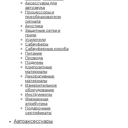
Аксессуары для
автозвука
Процессоры и
преобразователи
сигнала
Акустика
Защитные сетки и
грили
Усилители
Сабвуферы
Сабвуферные короба
Питание
Провода
Подиумы
Композитные
материалы
Декоративные
материалы
Измерительное
оборудование
Инструменты
Фирменная
атрибутика
Подарочные
сертификаты
Автоаксессуары