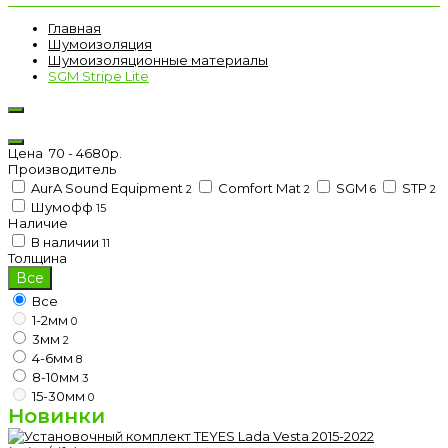
Главная
Шумоизоляция
Шумоизоляционные материалы
SGM Stripe Lite
Цена
70
-
4680
р.
Производитель
AurA Sound Equipment
Comfort Mat
SGM
STP
2
2
6
2
Шумофф
15
Наличие
В наличии
11
Толщина
Все
Все
1-2мм
0
3мм
2
4-6мм
8
8-10мм
3
15-30мм
0
Новинки