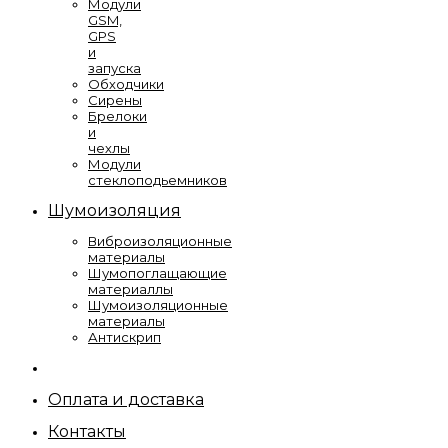
Модули
GSM,
GPS
и
запуска
Обходчики
Сирены
Брелоки
и
чехлы
Модули
стеклоподьемников
Шумоизоляция
Виброизоляционные
материалы
Шумопоглащающие
материаллы
Шумоизоляционные
материалы
Антискрип
Оплата и доставка
Контакты