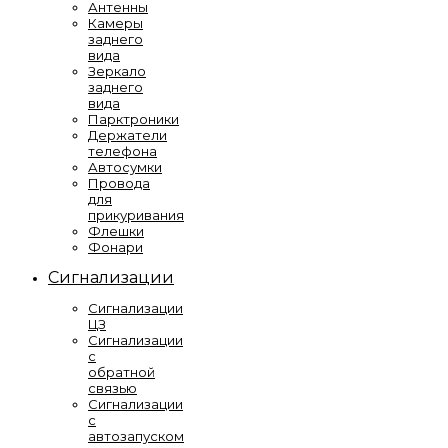
Антенны
Камеры
заднего
вида
Зеркало
заднего
вида
Парктроники
Держатели
телефона
Автосумки
Провода
для
прикуривания
Флешки
Фонари
Сигнализации
Сигнализации
ЦЗ
Сигнализации
с
обратной
связью
Сигнализации
с
автозапуском