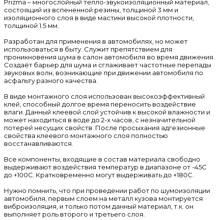
Prizma – многослойный тепло-звукоизоляционный материал,
состоящий из вспененной резины, толщиной 3 мм и
изоляционного слоя в виде мастики высокой плотности,
толщиной 1.5 мм.
Разработан для применения в автомобилях, но может
использоваться в быту. Служит препятствием для
проникновения шума в салон автомобиля во время движения.
Создаёт барьер для шума и сглаживает частотные перепады
звуковых волн, возникающие при движении автомобиля по
асфальту разного качества.
В виде монтажного слоя использован высокоэффективный
клей, способный долгое время переносить воздействие
влаги. Данный клеевой слой устойчив к высокой влажности и
может находиться в воде до 2-х часов, с незначительной
потерей несущих свойств. После просыхания адгезионные
свойства клеевого монтажного слоя полностью
восстанавливаются.
Все компоненты, входящие в состав материала свободно
выдерживают воздействия температур в диапазоне от -45С
до +100С. Кратковременно могут выдерживать до +180С.
Нужно помнить, что при проведении работ по шумоизоляции
автомобиля, первым слоем на металл кузова монтируется
виброизоляция, и только потом данный материал, т.к. он
выполняет роль второго и третьего слоя.