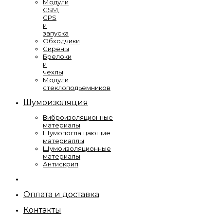
Модули
GSM,
GPS
и
запуска
Обходчики
Сирены
Брелоки
и
чехлы
Модули
стеклоподьемников
Шумоизоляция
Виброизоляционные
материалы
Шумопоглащающие
материаллы
Шумоизоляционные
материалы
Антискрип
Оплата и доставка
Контакты