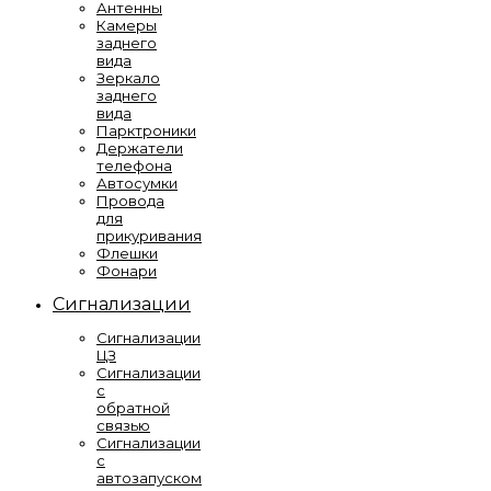
Антенны
Камеры
заднего
вида
Зеркало
заднего
вида
Парктроники
Держатели
телефона
Автосумки
Провода
для
прикуривания
Флешки
Фонари
Сигнализации
Сигнализации
ЦЗ
Сигнализации
с
обратной
связью
Сигнализации
с
автозапуском