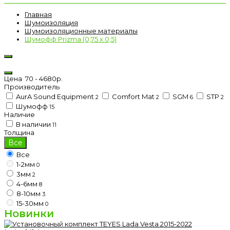
Главная
Шумоизоляция
Шумоизоляционные материалы
Шумофф Prizma (0,75 х 0,5)
Цена
70
-
4680
р.
Производитель
AurA Sound Equipment
Comfort Mat
SGM
STP
2
2
6
2
Шумофф
15
Наличие
В наличии
11
Толщина
Все
Все
1-2мм
0
3мм
2
4-6мм
8
8-10мм
3
15-30мм
0
Новинки