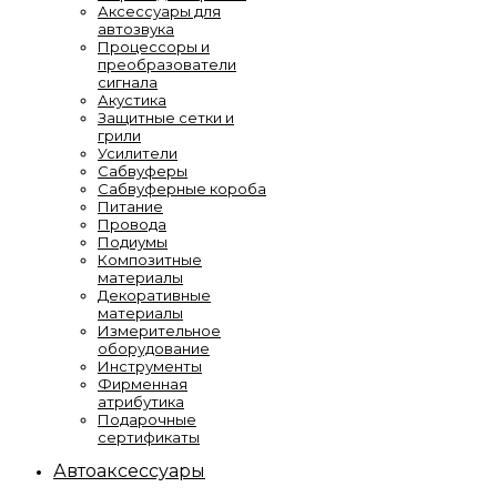
Аксессуары для
автозвука
Процессоры и
преобразователи
сигнала
Акустика
Защитные сетки и
грили
Усилители
Сабвуферы
Сабвуферные короба
Питание
Провода
Подиумы
Композитные
материалы
Декоративные
материалы
Измерительное
оборудование
Инструменты
Фирменная
атрибутика
Подарочные
сертификаты
Автоаксессуары