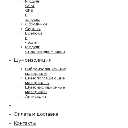
Модули
GSM,
GPS
и
запуска
Обходчики
Сирены
Брелоки
и
чехлы
Модули
стеклоподьемников
Шумоизоляция
Виброизоляционные
материалы
Шумопоглащающие
материаллы
Шумоизоляционные
материалы
Антискрип
Оплата и доставка
Контакты