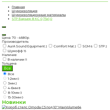
Главная
Шумоизоляция
Шумоизоляционные материалы
STP Барьер 8 КС 0,75х1,0
Цена
70
-
4680
р.
Производитель
AurA Sound Equipment
Comfort Mat
SGM
STP
2
2
6
2
Шумофф
15
Наличие
В наличии
11
Толщина
Все
Все
1-2мм
0
3мм
2
4-6мм
8
8-10мм
3
15-30мм
0
Новинки