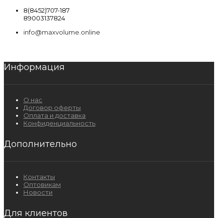
8(8452)707-187
89003137824
info@maxvolume.online
Информация
О нас
Договор оферты
Оплата и доставка
Конфиденциальность
Дополнительно
Контакты
Оптовикам
Новости
Для клиентов