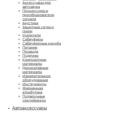
Аксессуары для
автозвука
Процессоры и
преобразователи
сигнала
Акустика
Защитные сетки и
грили
Усилители
Сабвуферы
Сабвуферные короба
Питание
Провода
Подиумы
Композитные
материалы
Декоративные
материалы
Измерительное
оборудование
Инструменты
Фирменная
атрибутика
Подарочные
сертификаты
Автоаксессуары