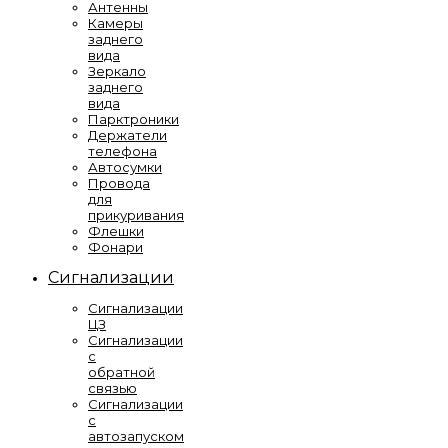
Антенны
Камеры
заднего
вида
Зеркало
заднего
вида
Парктроники
Держатели
телефона
Автосумки
Провода
для
прикуривания
Флешки
Фонари
Сигнализации
Сигнализации
ЦЗ
Сигнализации
с
обратной
связью
Сигнализации
с
автозапуском