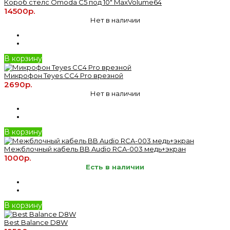
Короб стелс Omoda C5 под 10" MaxVolume64
14500р.
Нет в наличии
В корзину
Микрофон Teyes CC4 Pro врезной
2690р.
Нет в наличии
В корзину
Межблочный кабель BB Audio RCA-003 медь+экран
1000р.
Есть в наличии
В корзину
Best Balance D8W