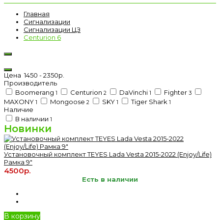
Главная
Сигнализации
Сигнализации ЦЗ
Centurion 6
Цена
1450
-
2350
р.
Производитель
Boomerang
Centurion
DaVinchi
Fighter
1
2
1
3
MAXONY
Mongoose
SKY
Tiger Shark
1
2
1
1
Наличие
В наличии
1
Новинки
Установочный комплект TEYES Lada Vesta 2015-2022 (Enjoy/Life)
Рамка 9"
4500р.
Есть в наличии
В корзину