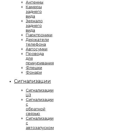
Антенны
Камеры
заднего
вида
Зеркало
заднего
вида
Парктроники
Держатели
телефона
Автосумки
Провода
для
прикуривания
Флешки
Фонари
Сигнализации
Сигнализации
ЦЗ
Сигнализации
с
обратной
связью
Сигнализации
с
автозапуском