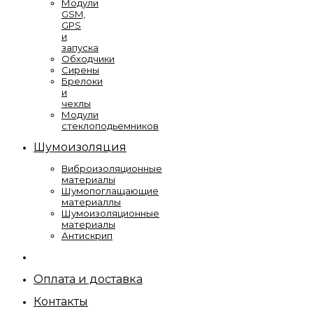
Модули
GSM,
GPS
и
запуска
Обходчики
Сирены
Брелоки
и
чехлы
Модули
стеклоподьемников
Шумоизоляция
Виброизоляционные
материалы
Шумопоглащающие
материаллы
Шумоизоляционные
материалы
Антискрип
Оплата и доставка
Контакты