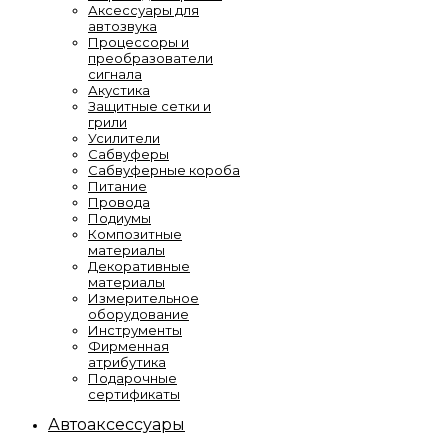
Аксессуары для
автозвука
Процессоры и
преобразователи
сигнала
Акустика
Защитные сетки и
грили
Усилители
Сабвуферы
Сабвуферные короба
Питание
Провода
Подиумы
Композитные
материалы
Декоративные
материалы
Измерительное
оборудование
Инструменты
Фирменная
атрибутика
Подарочные
сертификаты
Автоаксессуары