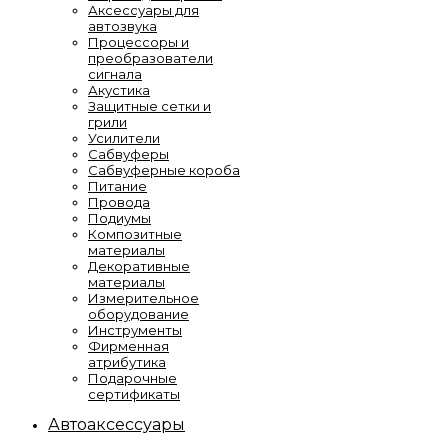
Аксессуары для
автозвука
Процессоры и
преобразователи
сигнала
Акустика
Защитные сетки и
грили
Усилители
Сабвуферы
Сабвуферные короба
Питание
Провода
Подиумы
Композитные
материалы
Декоративные
материалы
Измерительное
оборудование
Инструменты
Фирменная
атрибутика
Подарочные
сертификаты
Автоаксессуары