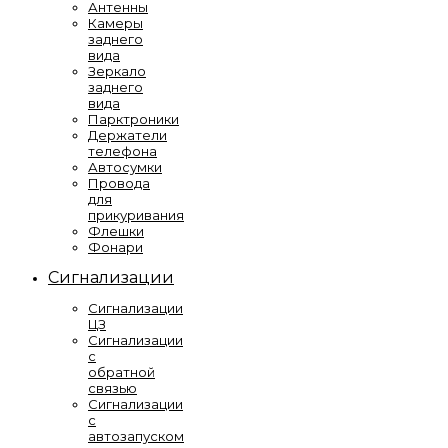
Антенны
Камеры
заднего
вида
Зеркало
заднего
вида
Парктроники
Держатели
телефона
Автосумки
Провода
для
прикуривания
Флешки
Фонари
Сигнализации
Сигнализации
ЦЗ
Сигнализации
с
обратной
связью
Сигнализации
с
автозапуском