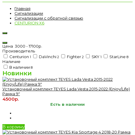
Главная
Сигнализации
Сигнализации с обратной связью
CENTURION X6
Цена
3000
-
17100
р.
Производитель
Centurion
DaVinchi
Fighter
SKY
StarLine
1
2
2
1
8
Наличие
В наличии
8
Новинки
Установочный комплект TEYES Lada Vesta 2015-2022 (Enjoy/Life)
Рамка 9"
4500р.
Есть в наличии
В корзину