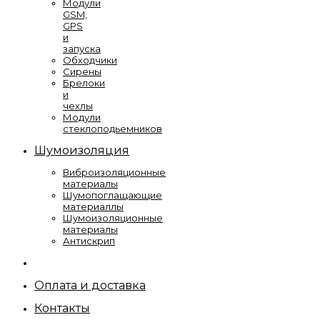
Модули
GSM,
GPS
и
запуска
Обходчики
Сирены
Брелоки
и
чехлы
Модули
стеклоподьемников
Шумоизоляция
Виброизоляционные
материалы
Шумопоглащающие
материаллы
Шумоизоляционные
материалы
Антискрип
Оплата и доставка
Контакты