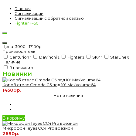
Главная
Сигнализации
Сигнализации с обратной связью
Fighter F-50
Цена
3000
-
17100
р.
Производитель
Centurion
DaVinchi
Fighter
SKY
StarLine
1
2
2
1
8
Наличие
В наличии
8
Новинки
Короб стелс Omoda C5 под 10" MaxVolume64
14500р.
Нет в наличии
В корзину
Микрофон Teyes CC4 Pro врезной
2690р.