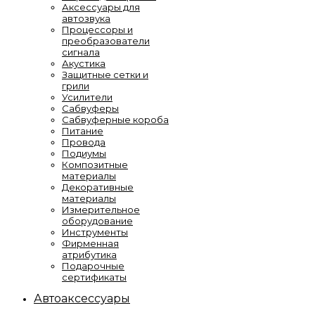
Аксессуары для
автозвука
Процессоры и
преобразователи
сигнала
Акустика
Защитные сетки и
грили
Усилители
Сабвуферы
Сабвуферные короба
Питание
Провода
Подиумы
Композитные
материалы
Декоративные
материалы
Измерительное
оборудование
Инструменты
Фирменная
атрибутика
Подарочные
сертификаты
Автоаксессуары