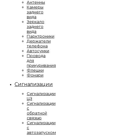
Антенны
Камеры
заднего
вида
Зеркало
заднего
вида
Парктроники
Держатели
телефона
Автосумки
Провода
для
прикуривания
Флешки
Фонари
Сигнализации
Сигнализации
ЦЗ
Сигнализации
с
обратной
связью
Сигнализации
с
автозапуском