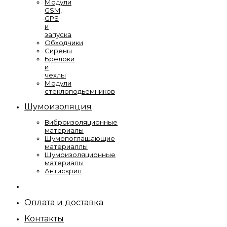
Модули
GSM,
GPS
и
запуска
Обходчики
Сирены
Брелоки
и
чехлы
Модули
стеклоподьемников
Шумоизоляция
Виброизоляционные
материалы
Шумопоглащающие
материаллы
Шумоизоляционные
материалы
Антискрип
Оплата и доставка
Контакты