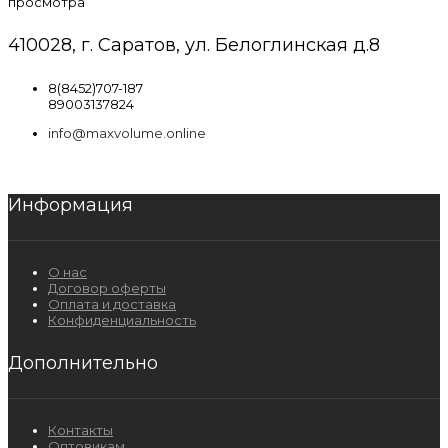
просмотра
410028, г. Саратов, ул. Белоглинская д.8
8(8452)707-187
89003137824
info@maxvolume.online
Информация
О нас
Договор оферты
Оплата и доставка
Конфиденциальность
Дополнительно
Контакты
Оптовикам