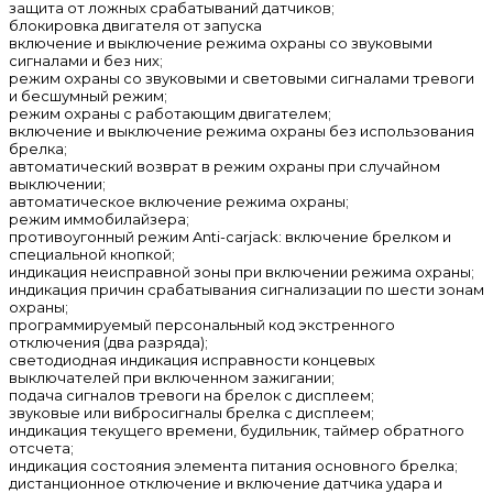
защита от ложных срабатываний датчиков;
блокировка двигателя от запуска
включение и выключение режима охраны со звуковыми
сигналами и без них;
режим охраны со звуковыми и световыми сигналами тревоги
и бесшумный режим;
режим охраны с работающим двигателем;
включение и выключение режима охраны без использования
брелка;
автоматический возврат в режим охраны при случайном
выключении;
автоматическое включение режима охраны;
режим иммобилайзера;
противоугонный режим Anti-carjack: включение брелком и
специальной кнопкой;
индикация неисправной зоны при включении режима охраны;
индикация причин срабатывания сигнализации по шести зонам
охраны;
программируемый персональный код экстренного
отключения (два разряда);
светодиодная индикация исправности концевых
выключателей при включенном зажигании;
подача сигналов тревоги на брелок с дисплеем;
звуковые или вибросигналы брелка с дисплеем;
индикация текущего времени, будильник, таймер обратного
отсчета;
индикация состояния элемента питания основного брелка;
дистанционное отключение и включение датчика удара и