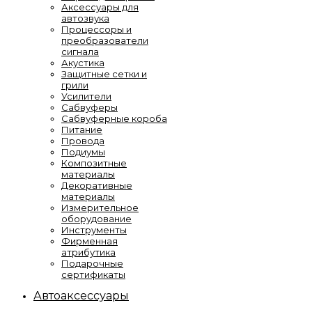
Аксессуары для
автозвука
Процессоры и
преобразователи
сигнала
Акустика
Защитные сетки и
грили
Усилители
Сабвуферы
Сабвуферные короба
Питание
Провода
Подиумы
Композитные
материалы
Декоративные
материалы
Измерительное
оборудование
Инструменты
Фирменная
атрибутика
Подарочные
сертификаты
Автоаксессуары