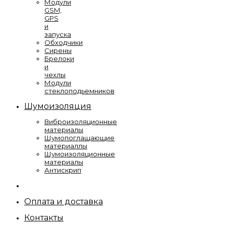
Модули
GSM,
GPS
и
запуска
Обходчики
Сирены
Брелоки
и
чехлы
Модули
стеклоподьемников
Шумоизоляция
Виброизоляционные
материалы
Шумопоглащающие
материаллы
Шумоизоляционные
материалы
Антискрип
Оплата и доставка
Контакты