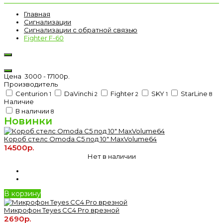
Главная
Сигнализации
Сигнализации с обратной связью
Fighter F-60
Цена
3000
-
17100
р.
Производитель
Centurion
DaVinchi
Fighter
SKY
StarLine
1
2
2
1
8
Наличие
В наличии
8
Новинки
Короб стелс Omoda C5 под 10" MaxVolume64
14500р.
Нет в наличии
В корзину
Микрофон Teyes CC4 Pro врезной
2690р.