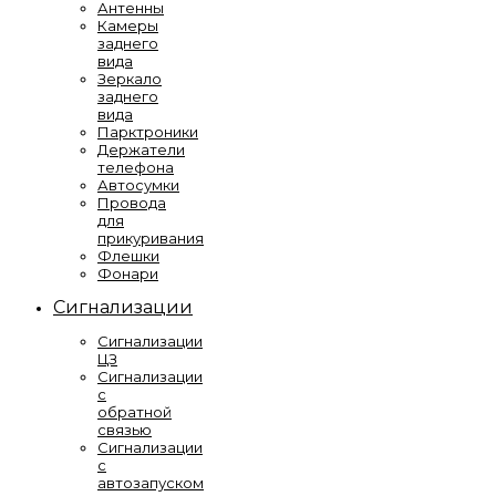
Антенны
Камеры
заднего
вида
Зеркало
заднего
вида
Парктроники
Держатели
телефона
Автосумки
Провода
для
прикуривания
Флешки
Фонари
Сигнализации
Сигнализации
ЦЗ
Сигнализации
с
обратной
связью
Сигнализации
с
автозапуском