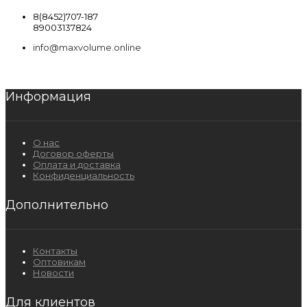
8(8452)707-187
89003137824
info@maxvolume.online
Информация
О нас
Договор оферты
Оплата и доставка
Конфиденциальность
Дополнительно
Контакты
Оптовикам
Новости
Для клиентов