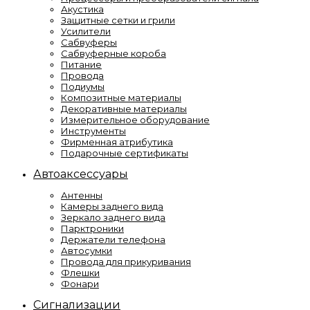
Акустика
Защитные сетки и грили
Усилители
Сабвуферы
Сабвуферные короба
Питание
Провода
Подиумы
Композитные материалы
Декоративные материалы
Измерительное оборудование
Инструменты
Фирменная атрибутика
Подарочные сертификаты
Автоаксессуары
Антенны
Камеры заднего вида
Зеркало заднего вида
Парктроники
Держатели телефона
Автосумки
Провода для прикуривания
Флешки
Фонари
Сигнализации