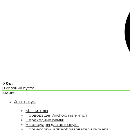
0
0р.
В корзине пусто!
Меню
Автозвук
Магнитолы
Провода для Android магнитол
Переходные рамки
Аксессуары для автозвука
Процессоры и преобразователи сигнала