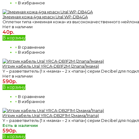
+
В избранное
Змеиная кожа 4ga красн Ural WP-DB4GA
Оплетки типа «змеиная кожа» из высококачественного нейлона
Нет в наличии
40р.
В корзину
+
В сравнение
+
В избранное
Игрик кабель Ural YRCA-DB1F2M (2папа/1мама)
Y – разветвитель (1 х «мама» – 2 х «папа») серии Decibel для по
Нет в наличии
590р.
В корзину
+
В сравнение
+
В избранное
Игрик кабель Ural YRCA-DB2F1M (2мама/1папа)
Y – разветвитель (1 х «мама» – 2 х «папа») серии Decibel для по
Есть в наличии
590р.
В корзину