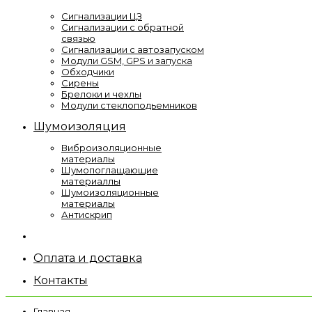
Сигнализации ЦЗ
Сигнализации с обратной
связью
Сигнализации с автозапуском
Модули GSM, GPS и запуска
Обходчики
Сирены
Брелоки и чехлы
Модули стеклоподьемников
Шумоизоляция
Виброизоляционные
материалы
Шумопоглащающие
материаллы
Шумоизоляционные
материалы
Антискрип
Оплата и доставка
Контакты
Главная