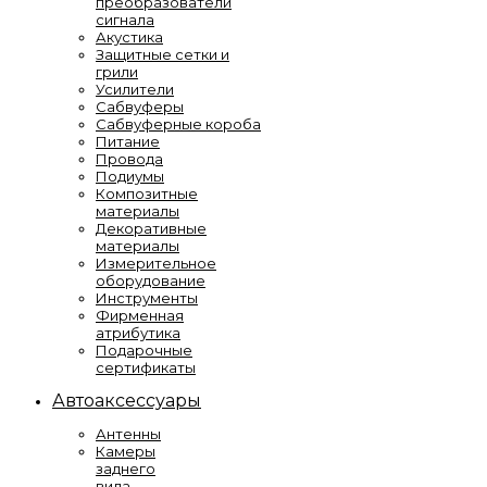
преобразователи
сигнала
Акустика
Защитные сетки и
грили
Усилители
Сабвуферы
Сабвуферные короба
Питание
Провода
Подиумы
Композитные
материалы
Декоративные
материалы
Измерительное
оборудование
Инструменты
Фирменная
атрибутика
Подарочные
сертификаты
Автоаксессуары
Антенны
Камеры
заднего
вида