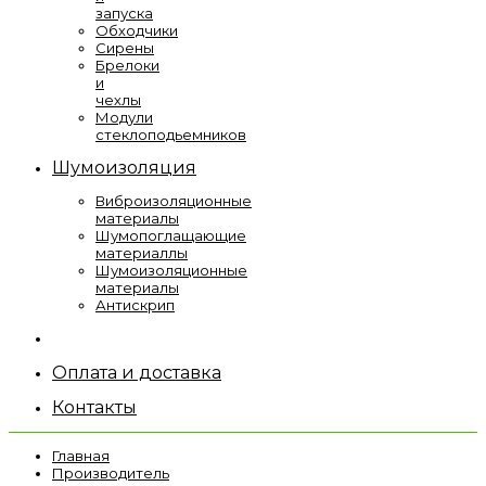
запуска
Обходчики
Сирены
Брелоки
и
чехлы
Модули
стеклоподьемников
Шумоизоляция
Виброизоляционные
материалы
Шумопоглащающие
материаллы
Шумоизоляционные
материалы
Антискрип
Оплата и доставка
Контакты
Главная
Производитель