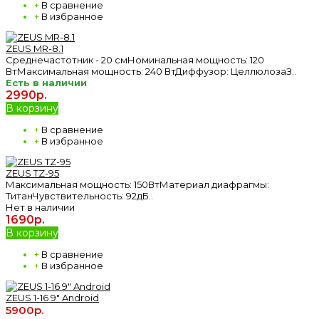
+
В сравнение
+
В избранное
ZEUS MR-8.1
Среднечастотник - 20 смНоминальная мощность: 120
ВтМаксимальная мощность: 240 ВтДиффузор: ЦеллюлозаЗ..
Есть в наличии
2990р.
В корзину
+
В сравнение
+
В избранное
ZEUS TZ-95
Максимальная мощность: 150ВтМатериал диафрагмы:
ТитанЧувствительность: 92дБ..
Нет в наличии
1690р.
В корзину
+
В сравнение
+
В избранное
ZEUS 1-16 9" Android
5900р.