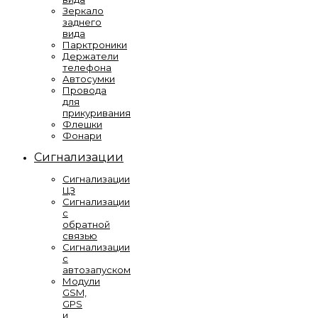
Зеркало
заднего
вида
Парктроники
Держатели
телефона
Автосумки
Провода
для
прикуривания
Флешки
Фонари
Сигнализации
Сигнализации
ЦЗ
Сигнализации
с
обратной
связью
Сигнализации
с
автозапуском
Модули
GSM,
GPS
и