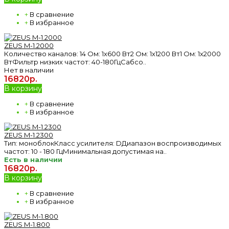
+
В сравнение
+
В избранное
ZEUS M-1.2000
Количество каналов: 14 Ом: 1х600 Вт2 Ом: 1х1200 Вт1 Ом: 1х2000
ВтФильтр низких частот: 40-180ГцСабсо..
Нет в наличии
16820р.
В корзину
+
В сравнение
+
В избранное
ZEUS M-1.2300
Тип: моноблокКласс усилителя: DДиапазон воспроизводимых
частот: 10 - 180 ГцМинимальная допустимая на..
Есть в наличии
16820р.
В корзину
+
В сравнение
+
В избранное
ZEUS M-1.800