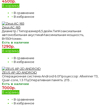
4500р.
В корзину
+
В сравнение
+
В избранное
Zeus AC-165
Диаметр / Типоразмер6,5 дюйм.ТипКоаксиальная
автомобильная акустикаМаксимальная мощность,
Вт150Номин..
Есть в наличии
1290р.
В корзину
+
В сравнение
+
В избранное
ZEUS AP-2D ANDROID
Операционная система Android 6.0Процессор: Allwinner T3,
Quar-core, 1.3 ГГцОперативная память: 2ГБ ..
Есть в наличии
7000р.
В корзину
+
В сравнение
+
В избранное