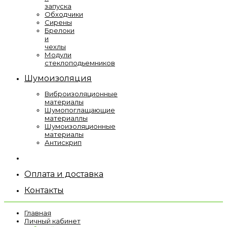
запуска
Обходчики
Сирены
Брелоки
и
чехлы
Модули
стеклоподьемников
Шумоизоляция
Виброизоляционные
материалы
Шумопоглащающие
материаллы
Шумоизоляционные
материалы
Антискрип
Оплата и доставка
Контакты
Главная
Личный кабинет