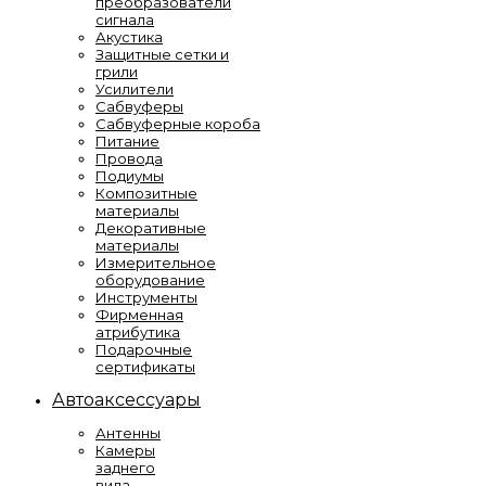
преобразователи
сигнала
Акустика
Защитные сетки и
грили
Усилители
Сабвуферы
Сабвуферные короба
Питание
Провода
Подиумы
Композитные
материалы
Декоративные
материалы
Измерительное
оборудование
Инструменты
Фирменная
атрибутика
Подарочные
сертификаты
Автоаксессуары
Антенны
Камеры
заднего
вида