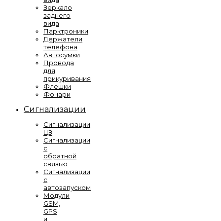
Зеркало
заднего
вида
Парктроники
Держатели
телефона
Автосумки
Провода
для
прикуривания
Флешки
Фонари
Сигнализации
Сигнализации
ЦЗ
Сигнализации
с
обратной
связью
Сигнализации
с
автозапуском
Модули
GSM,
GPS
и