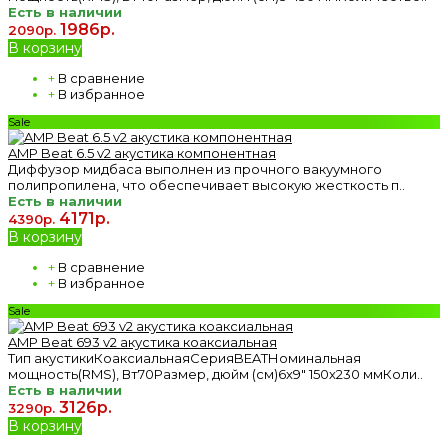
Есть в наличии
1986р.
2090р.
В корзину
+
В сравнение
+
В избранное
Sale
AMP Beat 6.5 v2 акустика компонентная
Диффузор мидбаса выполнен из прочного вакуумного
полипропилена, что обеспечивает высокую жесткость п..
Есть в наличии
4171р.
4390р.
В корзину
+
В сравнение
+
В избранное
Sale
AMP Beat 693 v2 акустика коаксиальная
Тип акустикиКоаксиальнаяСерияBEATНоминальная
мощность(RMS), Вт70Размер, дюйм (см)6х9" 150х230 ммКоли..
Есть в наличии
3126р.
3290р.
В корзину