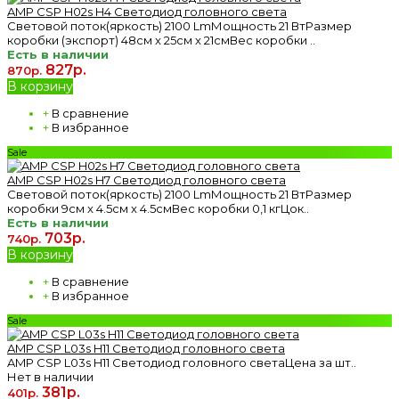
AMP CSP H02s H4 Светодиод головного света
Световой поток(яркость) 2100 LmМощность 21 ВтРазмер
коробки (экспорт) 48см x 25см x 21смВес коробки ..
Есть в наличии
827р.
870р.
В корзину
+
В сравнение
+
В избранное
Sale
AMP CSP H02s H7 Светодиод головного света
Световой поток(яркость) 2100 LmМощность 21 ВтРазмер
коробки 9см x 4.5см x 4.5смВес коробки 0,1 кгЦок..
Есть в наличии
703р.
740р.
В корзину
+
В сравнение
+
В избранное
Sale
AMP CSP L03s H11 Светодиод головного света
AMP CSP L03s H11 Светодиод головного светаЦена за шт..
Нет в наличии
381р.
401р.