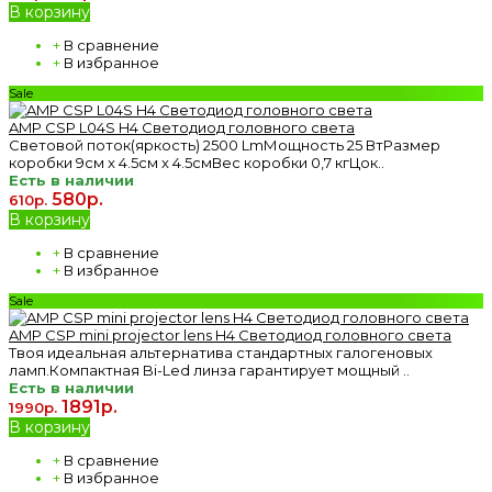
В корзину
+
В сравнение
+
В избранное
Sale
AMP CSP L04S H4 Светодиод головного света
Световой поток(яркость) 2500 LmМощность 25 ВтРазмер
коробки 9см x 4.5см x 4.5смВес коробки 0,7 кгЦок..
Есть в наличии
580р.
610р.
В корзину
+
В сравнение
+
В избранное
Sale
AMP CSP mini projector lens H4 Светодиод головного света
Твоя идеальная альтернатива стандартных галогеновых
ламп.Компактная Bi-Led линза гарантирует мощный ..
Есть в наличии
1891р.
1990р.
В корзину
+
В сравнение
+
В избранное