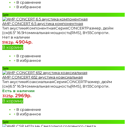
+
В сравнение
+
В избранное
Sale
AMP CONCERT 6.5 акустика компонентная
Тип акустикиКомпонентнаяСерияCONCERTРазмер, дюйм
(см)6.5" 16.5Номинальная мощность(RMS), Вт55Сопроти..
Нет в наличии
4904р.
5162р.
В корзину
+
В сравнение
+
В избранное
Sale
AMP CONCERT 652 акустика коаксиальная
Тип акустикиКоаксиальнаяСерияCONCERTРазмер, дюйм
(см)6.5" 16.5Номинальная мощность(RMS), Вт55Сопроти..
Есть в наличии
2969р.
3125р.
В корзину
+
В сравнение
+
В избранное
Sale