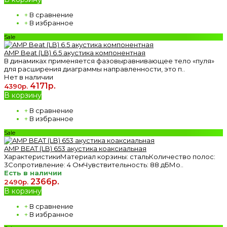
+
В сравнение
+
В избранное
Sale
AMP Beat (LB) 6.5 акустика компонентная
В динамиках применяется фазовыравнивающее тело «пуля»
для расширения диаграммы направленности, это п..
Нет в наличии
4171р.
4390р.
В корзину
+
В сравнение
+
В избранное
Sale
AMP BEAT (LB) 653 акустика коаксиальная
ХарактеристикиМатериал корзины: стальКоличество полос:
3Сопротивление: 4 ОмЧувствительность: 88 дБМо..
Есть в наличии
2366р.
2490р.
В корзину
+
В сравнение
+
В избранное