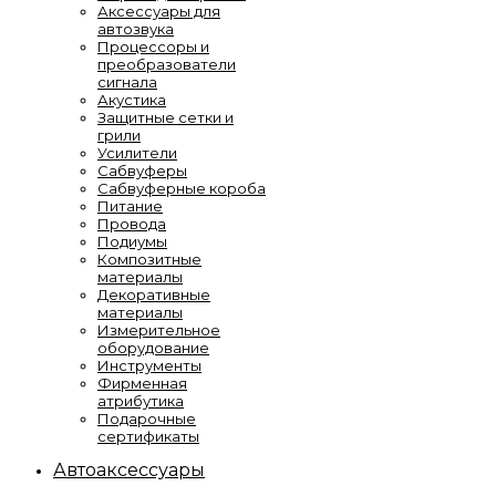
Аксессуары для
автозвука
Процессоры и
преобразователи
сигнала
Акустика
Защитные сетки и
грили
Усилители
Сабвуферы
Сабвуферные короба
Питание
Провода
Подиумы
Композитные
материалы
Декоративные
материалы
Измерительное
оборудование
Инструменты
Фирменная
атрибутика
Подарочные
сертификаты
Автоаксессуары