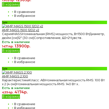
В корзину
+
В сравнение
+
В избранное
Sale
AMP MASS 1500 12D2 v2
СерияMASSНоминальная (RMS) мощность, Вт1500 ВтДиаметр,
дюйм (см)12" (30 см)Сопротивление, Ω2+2Чувств..
Есть в наличии
13900р.
14714р.
В корзину
+
В сравнение
+
В избранное
Sale
AMP MASS 2.100
ХарактеристикиКласс: ABНоминальная мощность RMS: 100 Вт
х 2 (4 ом)Номинальная мощность RMS: 140 Вт х..
Есть в наличии
4174р.
4394р.
В корзину
+
В сравнение
+
В избранное