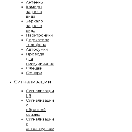
Антенны
Камеры
заднего
вида
Зеркало
заднего
вида
Парктроники
Держатели
телефона
Автосумки
Провода
для
прикуривания
Флешки
Фонари
Сигнализации
Сигнализации
ЦЗ
Сигнализации
с
обратной
связью
Сигнализации
с
автозапуском