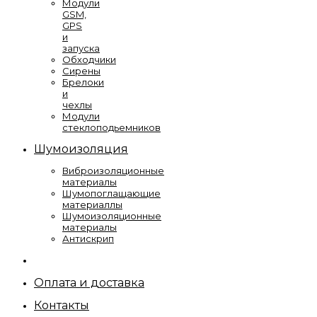
Модули
GSM,
GPS
и
запуска
Обходчики
Сирены
Брелоки
и
чехлы
Модули
стеклоподьемников
Шумоизоляция
Виброизоляционные
материалы
Шумопоглащающие
материаллы
Шумоизоляционные
материалы
Антискрип
Оплата и доставка
Контакты