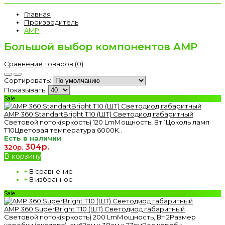
Главная
Производитель
AMP
Большой выбор компонентов AMP
Сравнение товаров (0)
Сортировать:
Показывать:
Sale
AMP 360 StandartBright T10 (ШТ) Светодиод габаритный
Световой поток(яркость) 120 LmМощность, Вт 1Цоколь ламп
T10Цветовая температура 6000K..
Есть в наличии
304р.
320р.
В корзину
+
В сравнение
+
В избранное
Sale
AMP 360 SuperBright T10 (ШТ) Светодиод габаритный
Световой поток(яркость) 200 LmМощность, Вт 2Размер
коробки (экспорт), см62см x 38см x 27смВес коробк..