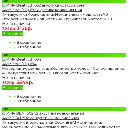
Sale
AMP Beat (LB) 692 акустика коаксиальная
Тип акустики КоаксиальнаяНоминальная мощность 70
ВтМаксимальная мощность 140 ВтДиапазон частот 60 Гц..
Нет в наличии
3126р.
3290р.
В корзину
+
В сравнение
+
В избранное
Sale
AMP Beat (LB) 694
Материал корзины: стальКоличество полос: 4Сопротивление:
4 ОмЧувствительность: 90 дБМощность номинал..
Нет в наличии
3344р.
3520р.
В корзину
+
В сравнение
+
В избранное
Sale
AMP BEAT 502 v2 акустика коаксиальная
Тип акустикиКоаксиальнаяСерияBEATНоминальная
мощность(RMS), Вт40Размер, дюйм (см)5" 130 ммКоличество..