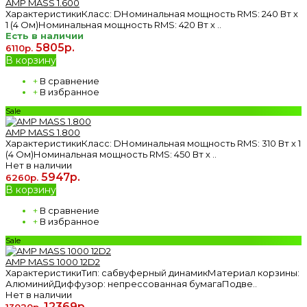
AMP MASS 1.600
ХарактеристикиКласс: DНоминальная мощность RMS: 240 Вт х
1 (4 Ом)Номинальная мощность RMS: 420 Вт х ..
Есть в наличии
5805р.
6110р.
В корзину
+
В сравнение
+
В избранное
Sale
AMP MASS 1.800
ХарактеристикиКласс: DНоминальная мощность RMS: 310 Вт х 1
(4 Ом)Номинальная мощность RMS: 450 Вт х ..
Нет в наличии
5947р.
6260р.
В корзину
+
В сравнение
+
В избранное
Sale
AMP MASS 1000 12D2
ХарактеристикиТип: сабвуферный динамикМатериал корзины:
АлюминийДиффузор: непрессованная бумагаПодве..
Нет в наличии
12369р.
13020р.