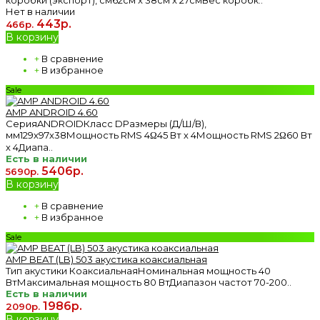
Нет в наличии
443р.
466р.
В корзину
+
В сравнение
+
В избранное
Sale
AMP ANDROID 4.60
СерияANDROIDКласс DРазмеры (Д/Ш/В),
мм129х97х38Мощность RMS 4Ω45 Вт х 4Мощность RMS 2Ω60 Вт
х 4Диапа..
Есть в наличии
5406р.
5690р.
В корзину
+
В сравнение
+
В избранное
Sale
AMP BEAT (LB) 503 акустика коаксиальная
Тип акустики КоаксиальнаяНоминальная мощность 40
ВтМаксимальная мощность 80 ВтДиапазон частот 70-200..
Есть в наличии
1986р.
2090р.
В корзину