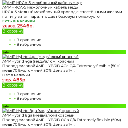
AMP HRCA-5 межблочный кабель медь
HRCA-5 Медный межблочный провод с сплетёнными жилами
по типу витая пара, что дает базовую помехоусто..
Есть в наличии
2546р.
2680р.
В корзину
+
В сравнение
+
В избранное
Sale
AMP Hybrid 4ga (медь/алюм) красный
Провод силовой AMP HYBRID 4Ga C/A Extremely flexible (50м)
медь 70%+алюминий 30%.Цена за 1м...
Нет в наличии
485р.
510р.
В корзину
+
В сравнение
+
В избранное
Sale
AMP Hybrid 8ga (медь/алюм) красный
Провод силовой AMP HYBRID 8Ga C/A Extremely flexible (50м)
медь 70%+алюминий 30%.Цена за 1м...