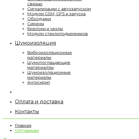
связью
Сигнализации с автозапуском
Модули GSM, GPS и запуска
Обходчики
Сирены
Брелоки и чехлы
Модули стеклоподьемников
Шумоизоляция
Виброизоляционные
материалы
Шумопоглащающие
материаллы
Шумоизоляционные
материалы
Антискрип
Оплата и доставка
Контакты
Главная
Оптовикам