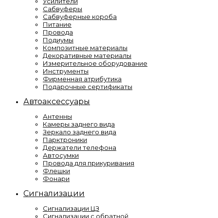
Усилители
Сабвуферы
Сабвуферные короба
Питание
Провода
Подиумы
Композитные материалы
Декоративные материалы
Измерительное оборудование
Инструменты
Фирменная атрибутика
Подарочные сертификаты
Автоаксессуары
Антенны
Камеры заднего вида
Зеркало заднего вида
Парктроники
Держатели телефона
Автосумки
Провода для прикуривания
Флешки
Фонари
Сигнализации
Сигнализации ЦЗ
Сигнализации с обратной