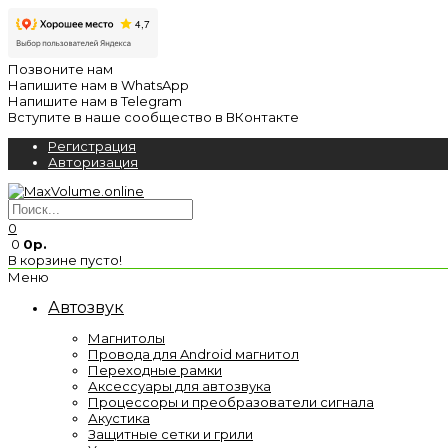
Позвоните нам
Напишите нам в WhatsApp
Напишите нам в Telegram
Вступите в наше сообщество в ВКонтакте
Регистрация
Авторизация
0
0
0р.
В корзине пусто!
Меню
Автозвук
Магнитолы
Провода для Android магнитол
Переходные рамки
Аксессуары для автозвука
Процессоры и преобразователи сигнала
Акустика
Защитные сетки и грили