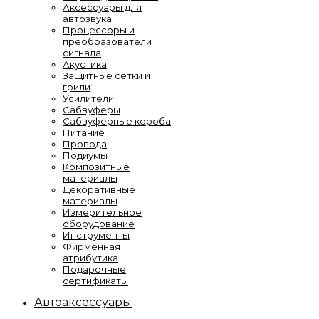
Аксессуары для
автозвука
Процессоры и
преобразователи
сигнала
Акустика
Защитные сетки и
грили
Усилители
Сабвуферы
Сабвуферные короба
Питание
Провода
Подиумы
Композитные
материалы
Декоративные
материалы
Измерительное
оборудование
Инструменты
Фирменная
атрибутика
Подарочные
сертификаты
Автоаксессуары