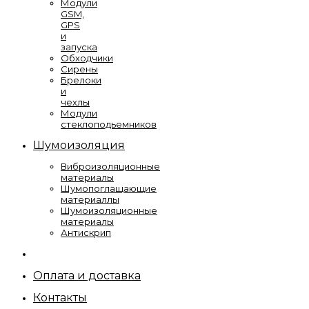
Модули
GSM,
GPS
и
запуска
Обходчики
Сирены
Брелоки
и
чехлы
Модули
стеклоподьемников
Шумоизоляция
Виброизоляционные
материалы
Шумопоглащающие
материаллы
Шумоизоляционные
материалы
Антискрип
Оплата и доставка
Контакты