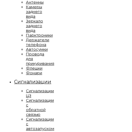
Антенны
Камеры
заднего
вида
Зеркало
заднего
вида
Парктроники
Держатели
телефона
Автосумки
Провода
для
прикуривания
Флешки
Фонари
Сигнализации
Сигнализации
ЦЗ
Сигнализации
с
обратной
связью
Сигнализации
с
автозапуском