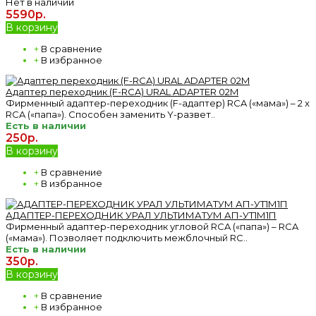
Нет в наличии
5590р.
В корзину
+
В сравнение
+
В избранное
Адаптер переходник (F-RCA) URAL ADAPTER 02M
Фирменный адаптер-переходник (F-адаптер) RCA («мама») – 2 x
RCA («папа»). Способен заменить Y-развет..
Есть в наличии
250р.
В корзину
+
В сравнение
+
В избранное
АДАПТЕР-ПЕРЕХОДНИК УРАЛ УЛЬТИМАТУМ АП-УТ1М1П
Фирменный адаптер-переходник угловой RCA («папа») – RCA
(«мама»). Позволяет подключить межблочный RC..
Есть в наличии
350р.
В корзину
+
В сравнение
+
В избранное