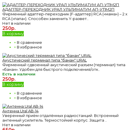
АДАПТЕР-ПЕРЕХОДНИК УРАЛ УЛЬТИМАТУМ АП-УТ1М2П
Фирменный адаптер-переходник (F-адаптер) RCA («мама») – 2 x
RCA («папа»). Способен заменить Y-развет..
Нет в наличии
250р.
В корзину
+
В сравнение
+
В избранное
Акустический терминал типа "банан" URAL
Фирменный сдвоенный акустический разъем (терминал) типа
«банан». Удобен для быстрого подключения/отк..
Есть в наличии
250р.
В корзину
+
В сравнение
+
В избранное
Антенна Ural AB-14
Уверенный приём отдалённых радиостанций. Встроенный
антенный усилитель. Термостойкий корпус. Защита ..
Нет в наличии
650р.