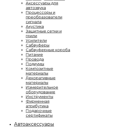
Аксессуары для
автозвука
Процессоры и
преобразователи
сигнала
Акустика
Защитные сетки и
грили
Усилители
Сабвуферы
Сабвуферные короба
Питание
Провода
Подиумы
Композитные
материалы
Декоративные
материалы
Измерительное
оборудование
Инструменты
Фирменная
атрибутика
Подарочные
сертификаты
Автоаксессуары