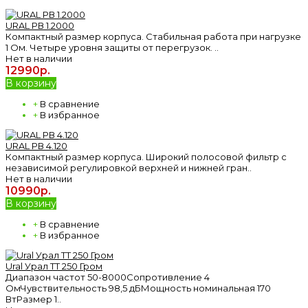
URAL РВ 1.2000
Компактный размер корпуса. Стабильная работа при нагрузке
1 Ом. Четыре уровня защиты от перегрузок. ..
Нет в наличии
12990р.
В корзину
+
В сравнение
+
В избранное
URAL РВ 4.120
Компактный размер корпуса. Широкий полосовой фильтр с
независимой регулировкой верхней и нижней гран..
Нет в наличии
10990р.
В корзину
+
В сравнение
+
В избранное
Ural Урал ТТ 250 Гром
Диапазон частот 50-8000Сопротивление 4
ОмЧувствительность 98,5 дБМощность номинальная 170
ВтРазмер 1..