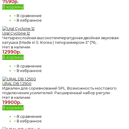
7590р.
В корзину
+
В сравнение
+
В избранное
Ural Cyclone 12
Четырехслойная высокотемпературная двойная звуковая
катушка (Made in S. Korea ) типоразмером 3″ (76,..
Нет в наличии
12990р.
В корзину
+
В сравнение
+
В избранное
URAL DB 1.2500
Идеален для соревнований SPL. Возможность мостового
подключения усилителей. Расширенный набор регули..
Нет в наличии
19900р.
В корзину
+
В сравнение
+
В избранное