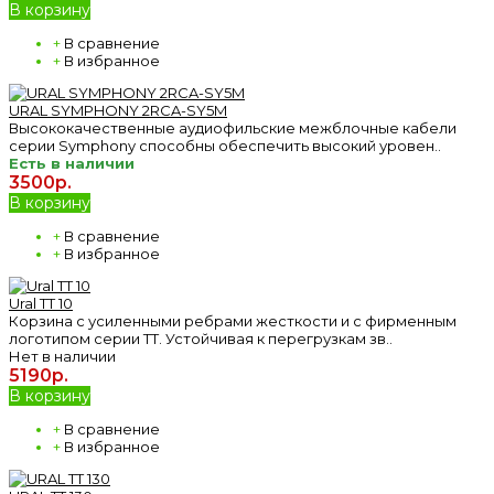
В корзину
+
В сравнение
+
В избранное
URAL SYMPHONY 2RCA-SY5M
Высококачественные аудиофильские межблочные кабели
серии Symphony способны обеспечить высокий уровен..
Есть в наличии
3500р.
В корзину
+
В сравнение
+
В избранное
Ural TT 10
Корзина с усиленными ребрами жесткости и с фирменным
логотипом серии ТТ. Устойчивая к перегрузкам зв..
Нет в наличии
5190р.
В корзину
+
В сравнение
+
В избранное