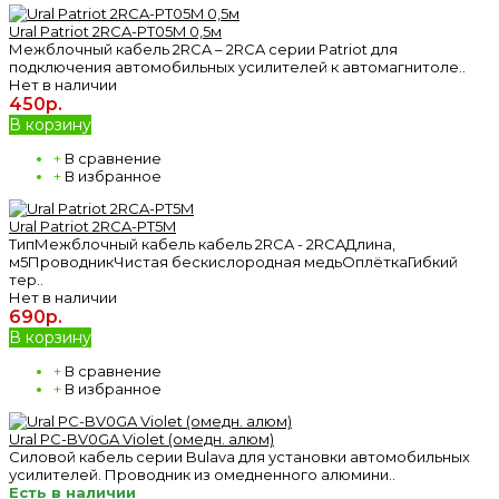
Ural Patriot 2RCA-PT05M 0,5м
Межблочный кабель 2RCA – 2RCA серии Patriot для
подключения автомобильных усилителей к автомагнитоле..
Нет в наличии
450р.
В корзину
+
В сравнение
+
В избранное
Ural Patriot 2RCA-PT5M
ТипМежблочный кабель кабель 2RCA - 2RCAДлина,
м5ПроводникЧистая бескислородная медьОплёткаГибкий
тер..
Нет в наличии
690р.
В корзину
+
В сравнение
+
В избранное
Ural PC-BV0GA Violet (омедн. алюм)
Силовой кабель серии Bulava для установки автомобильных
усилителей. Проводник из омедненного алюмини..
Есть в наличии