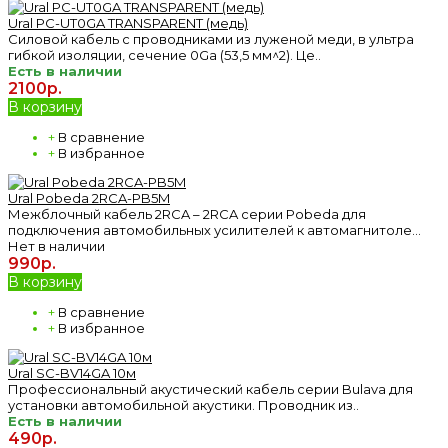
Ural PC-UT0GA TRANSPARENT (медь)
Силовой кабель с проводниками из луженой меди, в ультра
гибкой изоляции, сечение 0Ga (53,5 мм^2). Це..
Есть в наличии
2100р.
В корзину
+
В сравнение
+
В избранное
Ural Pobeda 2RCA-PB5M
Межблочный кабель 2RCA – 2RCA серии Pobeda для
подключения автомобильных усилителей к автомагнитоле...
Нет в наличии
990р.
В корзину
+
В сравнение
+
В избранное
Ural SC-BV14GA 10м
Профессиональный акустический кабель серии Bulava для
установки автомобильной акустики. Проводник из..
Есть в наличии
490р.