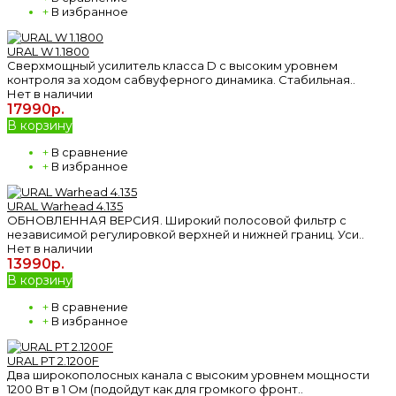
+
В избранное
URAL W 1.1800
Сверхмощный усилитель класса D с высоким уровнем
контроля за ходом сабвуферного динамика. Стабильная..
Нет в наличии
17990р.
В корзину
+
В сравнение
+
В избранное
URAL Warhead 4.135
ОБНОВЛЕННАЯ ВЕРСИЯ. Широкий полосовой фильтр с
независимой регулировкой верхней и нижней границ. Уси..
Нет в наличии
13990р.
В корзину
+
В сравнение
+
В избранное
URAL РT 2.1200F
Два широкополосных канала с высоким уровнем мощности
1200 Вт в 1 Ом (подойдут как для громкого фронт..