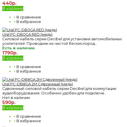
440р.
В корзину
+
В сравнение
+
В избранное
Ural PC-DB0GA RED (медь)
Cиловой кабель серии Decibel для установки автомобильных
усилителей. Проводник из чистой бескислород..
Есть в наличии
1790р.
В корзину
+
В сравнение
+
В избранное
Ural PC-DB8GA 2M Сдвоенный (медь)
Сдвоенный силовой кабель серии Decibel для коммутации
аудиоборудования. Особенно удобен для подключе..
Нет в наличии
590р.
В корзину
+
В сравнение
+
В избранное