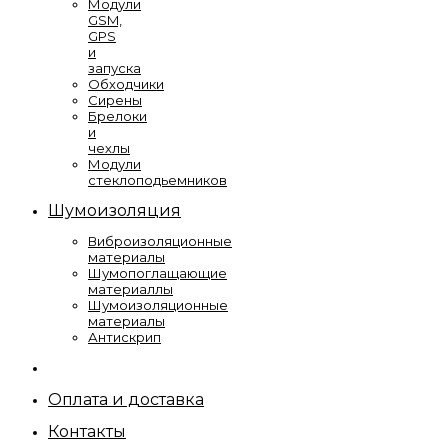
Модули
GSM,
GPS
и
запуска
Обходчики
Сирены
Брелоки
и
чехлы
Модули
стеклоподьемников
Шумоизоляция
Виброизоляционные
материалы
Шумопоглащающие
материаллы
Шумоизоляционные
материалы
Антискрип
Оплата и доставка
Контакты