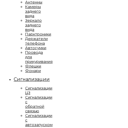
Антенны
Камеры
заднего
вида
Зеркало
заднего
вида
Парктроники
Держатели
телефона
Автосумки
Провода
для
прикуривания
Флешки
Фонари
Сигнализации
Сигнализации
ЦЗ
Сигнализации
с
обратной
связью
Сигнализации
с
автозапуском